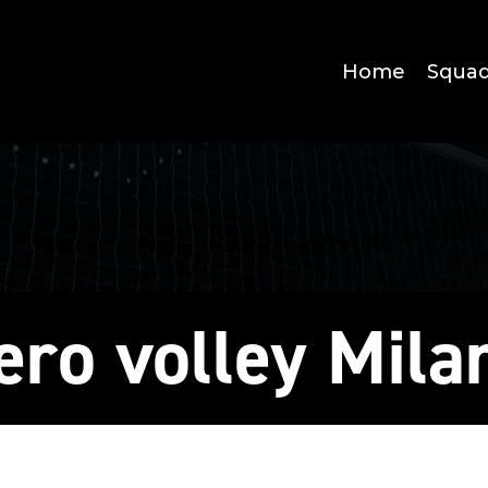
Home
Squa
ero volley Mila