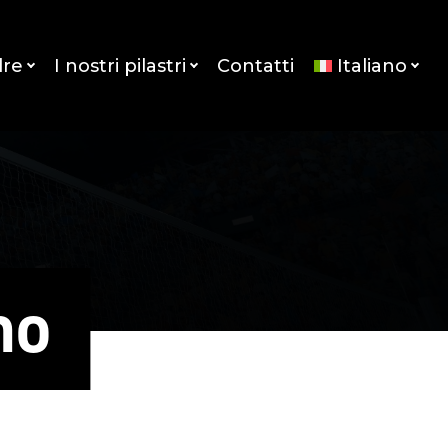
dre
I nostri pilastri
Contatti
Italiano
no